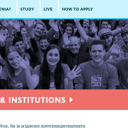
ENIA?
STUDY
LIVE
HOW TO APPLY
& INSTITUTIONS
бор, би ја издвоил интернационалната