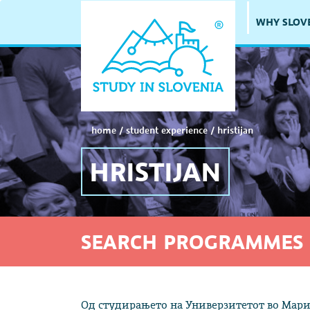
WHY SLOV
home
/
student experience
/
hristijan
HRISTIJAN
SEARCH PROGRAMMES 
Од студирањето на Универзитетот во Мари