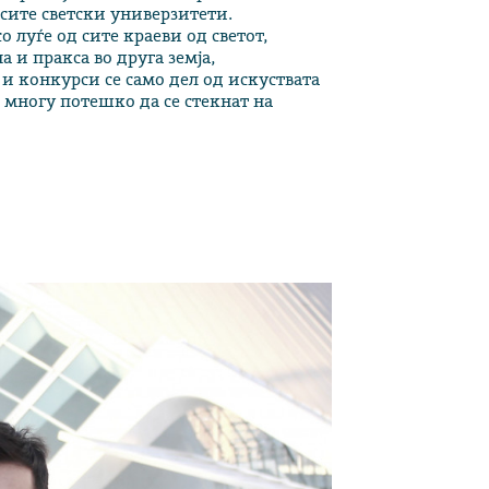
ј сите светски универзитети.
 луѓе од сите краеви од светот,
 и пракса во друга земја,
 конкурси се само дел од искуствата
е многу потешко да се стекнат на