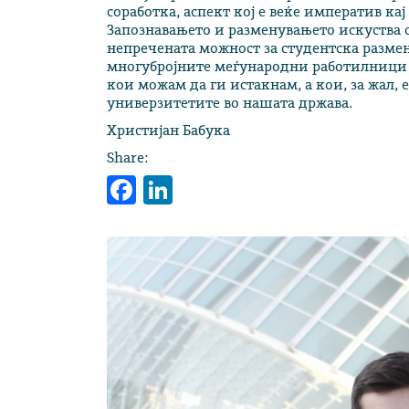
соработка, аспект кој е веќе императив ка
Запознавањето и разменувањето искуства со
непречената можност за студентска размена
многубројните меѓународни работилници и
кои можам да ги истакнам, а кои, за жал, 
универзитетите во нашата држава.
Христијан Бабука
Share:
Facebook
LinkedIn